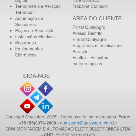
Digital
Fale Conosco
Termometria e Aeração
Trabalhe Conosco
Termopar
ÁREA DO CLIENTE
Automação de
Secadores
Portal QualyAgro
Peças de Reposição
Acesso Restrito
Instalações Elétricas
E-mail Qualyagro
Segurança
Programas e Técnicas de
Equipamentos
Aeração
Eletrônicos
Ecoflex - Estações
meteorológicas
SIGA-NOS
Copyright QualyAgro 2025
- Todos os direitos reservados.
Fone:
+55 (55)3376-2000
-
qualyagro@qualyagro.com.br
QWA MONTAGEM E AUTOMACAO ELETROELETRONICA LTDA
- CNPJ 55.555.591/0001-55