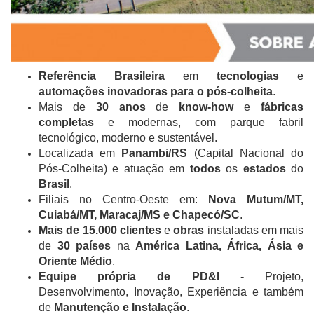
Referência Brasileira
em
tecnologias
e
automações inovadoras para o pós-colheita
.
Mais de
30 anos
de
know-how
e
fábricas
completas
e modernas, com parque fabril
tecnológico, moderno e sustentável.
Localizada em
Panambi/RS
(Capital Nacional do
Pós-Colheita) e atuação em
todos
os
estados
do
Brasil
.
Filiais no Centro-Oeste em:
Nova Mutum/MT,
Cuiabá/MT, Maracaj/MS e Chapecó/SC
.
Mais de 15.000 clientes
e
obras
instaladas em mais
de
30 países
na
América Latina, África, Ásia e
Oriente Médio
.
Equipe própria de PD
&
I
- Projeto,
Desenvolvimento, Inovação, Experiência e também
de
Manutenção e Instalação
.