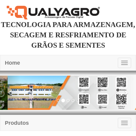
TECNOLOGIA PARA ARMAZENAGEM,
SECAGEM E RESFRIAMENTO DE
GRÃOS E SEMENTES
Home
Togg
navig
Previous
Nex
Produtos
Togg
navig