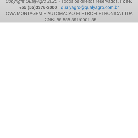
Copyright QualyAgro 2025
- Todos os direitos reservados.
Fone:
+55 (55)3376-2000
-
qualyagro@qualyagro.com.br
QWA MONTAGEM E AUTOMACAO ELETROELETRONICA LTDA
- CNPJ 55.555.591/0001-55