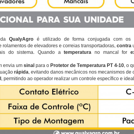
0
da
QualyAgro
é utilizado de forma conjugada com os
 rolamentos de elevadores e correias transportadoras,
contra
cais do sistema. Quando a
temperatura
no mancal for
e
m envia um
sinal
para o
Protetor de Temperatura PT 4-10
, o 
tuação
rápida
, evitando danos mecânicos nos mecanismos de co
l
, permitindo ao operador realizar um controle específico e idea