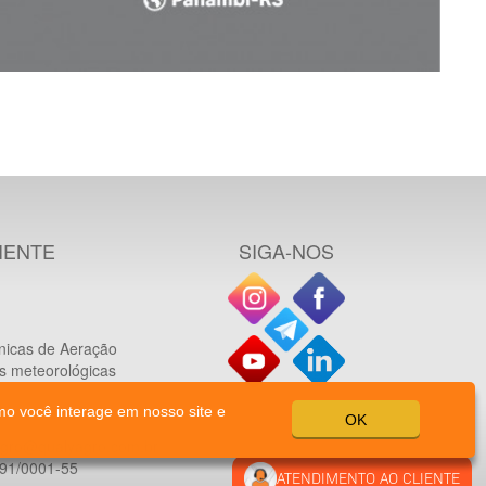
IENTE
SIGA-NOS
nicas de Aeração
es meteorológicas
mo você interage em nosso site e
OK
agro@qualyagro.com.br
1/0001-55
ATENDIMENTO AO CLIENTE