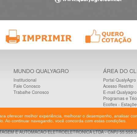
MUNDO QUALYAGRO
ÁREA DO CL
Institucional
Portal QualyAgro
Fale Conosco
Acesso Restrito
Trabalhe Conosco
E-mail Qualyagro
Programas e Téc
Ecoflex - Estaçõ
para oferecer melhor experiência, melhorar o desempenho, analisar co
do. Ao continuar navegando, você concorda com estas condições.
2025
- Todos os direitos reservados.
Fone: +55 (55)3376-2000
-
qualy
AGEM E AUTOMACAO ELETROELETRONICA LTDA - CNPJ 55.555.59