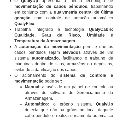
O
QualyUp
apresenta a inédita tecnologia de
movimentação de cabos pêndulos
, trabalhando
em conjunto com a
qualymetria central de última
geração
com controle de aeração automático
QualyFlex
.
Trabalha integrado a tecnologia
QualyCable:
Qualidade, Grau de Risco, Umidade e
Temperatura da Armazenagem
.
A
automação da movimentação
permite que os
cabos pêndulos sejam
elevados
através de um
sistema
automatizado
, facilitando o trabalho de
máquinas dentro de silos, armazéns ou depósitos,
evitando a danificação dos cabos.
O acionamento do
sistema de controle e
movimentação
pode ser:
Manual
: através de um painel de controle ou
através do software de Gerenciamento da
Armazenagem.
Automático
: o próprio sistema
QualyUp
detecta que não há grãos no local daquele
cabo pêndulo e realiza o içamento automático